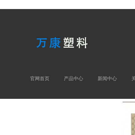
官网首页
产品中心
新闻中心