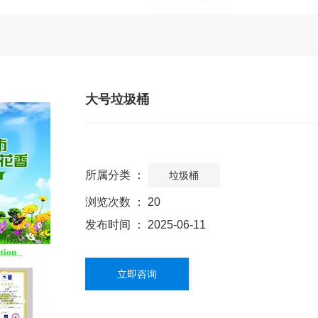
大号垃圾桶
所属分类 ：
垃圾桶
浏览次数 ：
20
发布时间 ： 2025-06-11
立即咨询