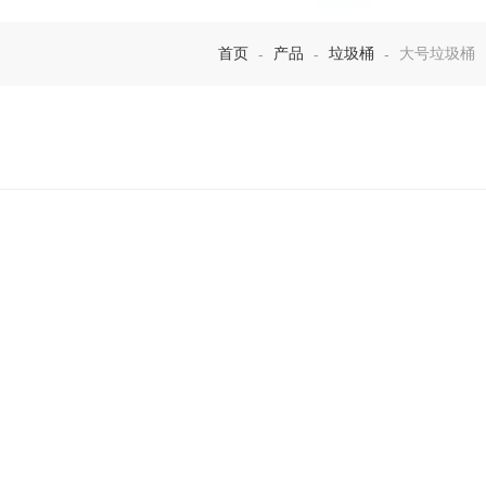
首页
产品
垃圾桶
大号垃圾桶
-
-
-