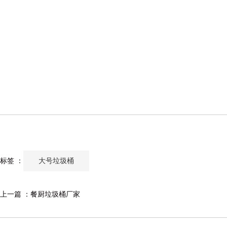
大号垃圾桶
标签 ：
上一篇 ：
餐厨垃圾桶厂家