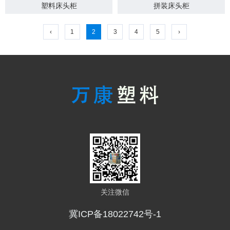
塑料床头柜
拼装床头柜
‹
1
2
3
4
5
›
关注微信
冀ICP备18022742号-1